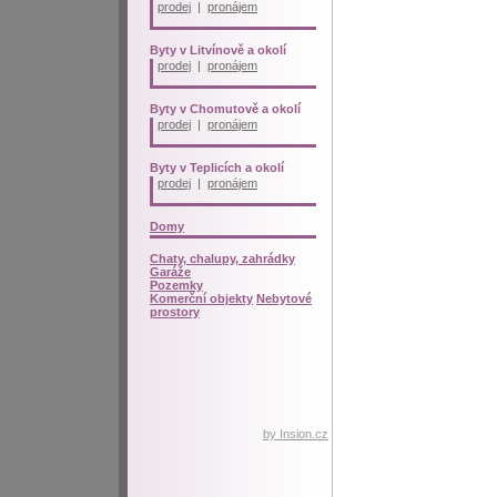
prodej
|
pronájem
Byty v Litvínově a okolí
prodej
|
pronájem
Byty v Chomutově a okolí
prodej
|
pronájem
Byty v Teplicích a okolí
prodej
|
pronájem
Domy
Chaty, chalupy, zahrádky
Garáže
Pozemky
Komerční objekty
Nebytové
prostory
by Insion.cz