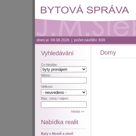
dnes je: 09.08.2026 | počet návštěv: 839
Domy
Vyhledávání
Co hledáte:
Město:
Velikost:
Max. cena / nájem:
Nabídka realit
Byty v Mostě a okolí