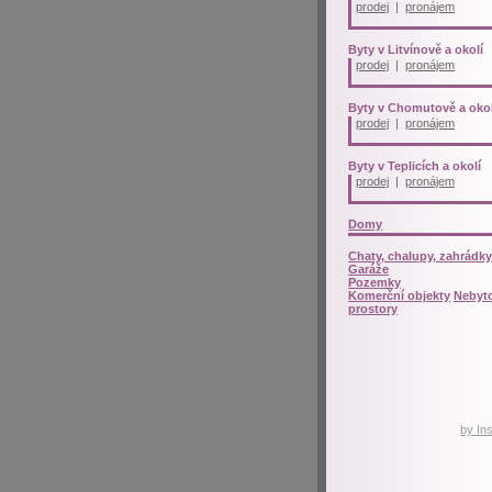
prodej
|
pronájem
Byty v Litvínově a okolí
prodej
|
pronájem
Byty v Chomutově a okol
prodej
|
pronájem
Byty v Teplicích a okolí
prodej
|
pronájem
Domy
Chaty, chalupy, zahrádky
Garáže
Pozemky
Komerční objekty
Nebyt
prostory
by In