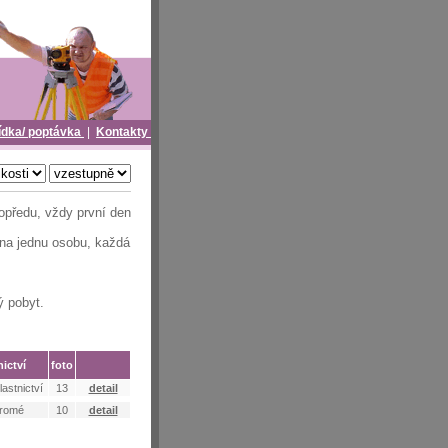
ídka/ poptávka
|
Kontakty
dopředu, vždy první den
 na jednu osobu, každá
ý pobyt.
nictví
foto
astnictví
13
detail
romé
10
detail