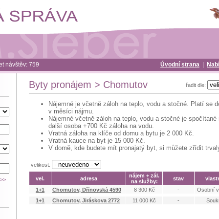
t návštěv: 759
Úvodní strana
|
Nab
Byty pronájem > Chomutov
řadit dle:
Nájemné je včetně záloh na teplo, vodu a stočné. Platí se 
v měsíci nájmu.
Nájemné včetně záloh na teplo, vodu a stočné je spočítané
další osoba +700 Kč záloha na vodu.
Vratná záloha na klíče od domu a bytu je 2 000 Kč.
Vratná kauce na byt je 15 000 Kč.
V domě, kde budete mít pronajatý byt, si můžete zřídit trval
velikost:
nájem + zál.
vel.
adresa
stav
vlast
na služby:
1+1
Chomutov, Dřínovská 4590
8 300 Kč
-
Osobní vl
1+1
Chomutov, Jiráskova 2772
11 000 Kč
-
Souk